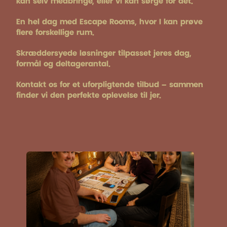
kan selv medbringe, eller vi kan sørge for det.
En hel dag med Escape Rooms, hvor I kan prøve
flere forskellige rum.
Skræddersyede løsninger tilpasset jeres dag,
formål og deltagerantal.
Kontakt os for et uforpligtende tilbud – sammen
finder vi den perfekte oplevelse til jer.