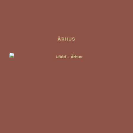
Hex
ÅRHUS
Dmitry Donskoy