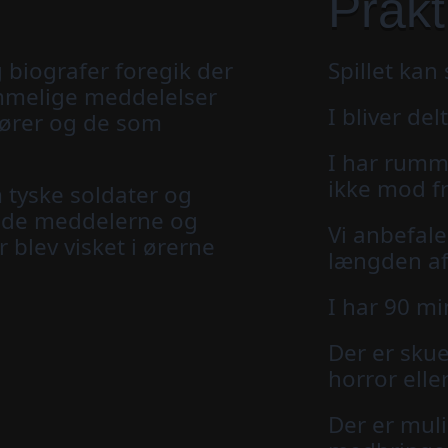
Prakt
 biografer foregik der
Spillet kan 
mmelige meddelelser
I bliver de
tører og de som
I har rumme
ikke mod 
m tyske soldater og
 både meddelerne og
Vi anbefale
blev visket i ørerne
længden af 
I har 90 mi
Der er skue
horror elle
Der er muli