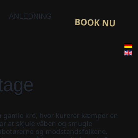
ANLEDNING
BOOK NU
tage
n gamle kro, hvor kurerer kæmper en
or at skjule våben og smugle
sabotørerne og modstandsfolkene.