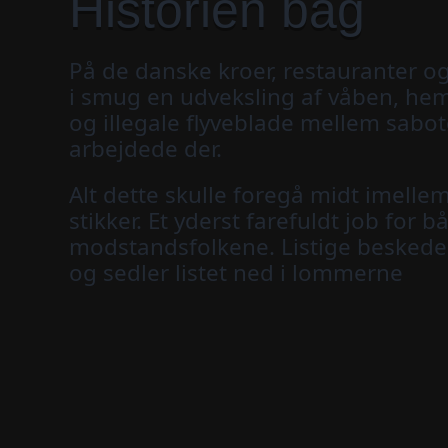
Historien bag
På de danske kroer, restauranter og
i smug en udveksling af våben, he
og illegale flyveblade mellem sabo
arbejdede der.
Alt dette skulle foregå midt imelle
stikker. Et yderst farefuldt job for
modstandsfolkene. Listige beskeder 
og sedler listet ned i lommerne