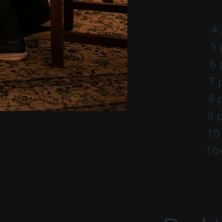
4
5 
6 
7 
8 
9 
10
10