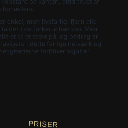
t konstant på kanten, altid truet af
a forrædere.
r enkel, men livsfarlig: fjern alle
e falder i de forkerte hænder. Men
lle er til at stole på, og bedrag er
 navigere i dette farlige netværk og
melighederne forbliver skjulte?
PRISER