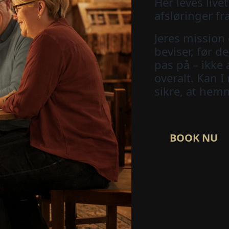
Her leves live
afsløringer fr
Jeres mission e
beviser, før d
pas på – ikke a
overalt. Kan I
sikre, at hem
BOOK NU