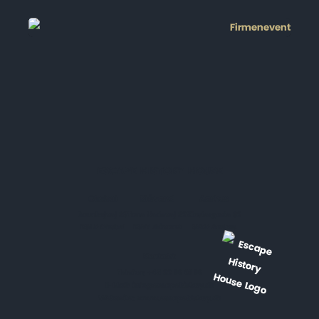
ESCAPE HISTORY HOUSE
Oksbøl
Blåvand
Aarhus
Baunhøjvej 38
Tane Hedevej 32
Klostergade 82
6840 Oksbøl
6857 Blåvand
8000 Aarhus
Kontakt
Telefon:
+45 22 99 61 99
E-Mail:
info@escapehistory.dk
Webseite:
www.escapehistory.dk