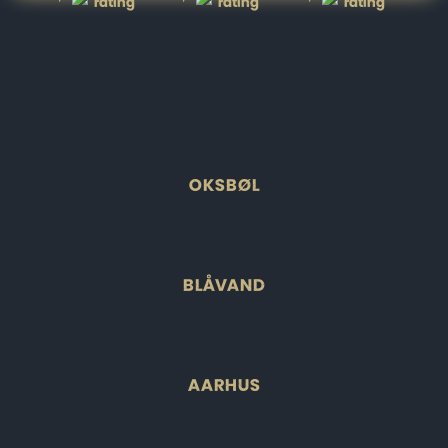
OKSBØL
BLÅVAND
AARHUS