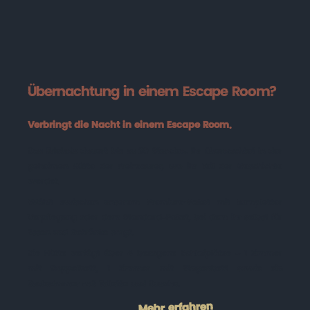
Übernachtung in einem Escape Room?
Verbringt die Nacht in einem Escape Room.
Das Erlebnis dauert bis zu 20 Stunden. Ihr übernachtet in der
geheimen Hütte der Freimaurer, wo ihr Teil der Geschichte
werdet.
Wählt zwischen unserem Premium-Paket mit kompletter
Verpflegung oder dem Standard-Paket, bei dem ihr selbst für
Essen und Getränke sorgt.
Die Hütte verfügt über 4 bezogene Schlafplätze – 1 Zimmer
mit Doppelbett, 1 Zimmer mit Etagenbett sowie ein
Badezimmer mit Toilette und Dusche.
Mehr erfahren